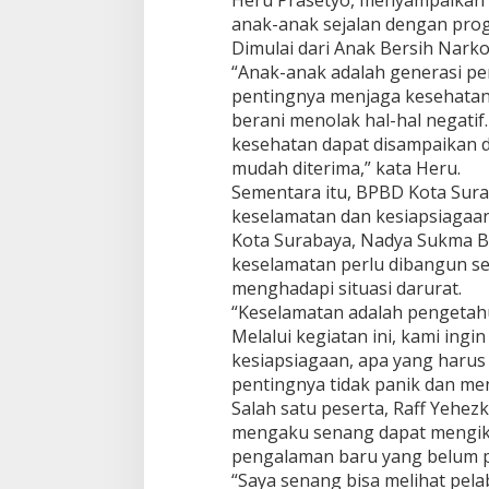
anak-anak sejalan dengan prog
Dimulai dari Anak Bersih Nar
“Anak-anak adalah generasi p
pentingnya menjaga kesehatan,
berani menolak hal-hal negatif.
kesehatan dapat disampaikan d
mudah diterima,” kata Heru.
Sementara itu, BPBD Kota Sur
keselamatan dan kesiapsiagaa
Kota Surabaya, Nadya Sukma 
keselamatan perlu dibangun sej
menghadapi situasi darurat.
“Keselamatan adalah pengetahua
Melalui kegiatan ini, kami ing
kesiapsiagaan, apa yang harus d
pentingnya tidak panik dan men
Salah satu peserta, Raff Yehez
mengaku senang dapat mengik
pengalaman baru yang belum p
“Saya senang bisa melihat pelab