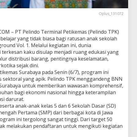
Oplus_131072
M – PT Pelindo Terminal Petikemas (Pelindo TPK)
elajar yang tidak biasa bagi ratusan anak sekolah
ound Vol. 1. Melalui kegiatan ini, dunia
 terkesan kaku disulap menjadi ruang edukasi yang
lur distribusi barang, pentingnya keselamatan,
otika sejak dini.
tikemas Surabaya pada Senin (6/7), program ini
as sektoral yang apik. Pelindo TPK menggandeng BNN
 Surabaya untuk memberikan wawasan komprehensif,
labuhan bagi ekonomi nasional hingga keterampilan
si darurat.
peserta anak-anak kelas 5 dan 6 Sekolah Dasar (SD)
nengah Pertama (SMP) dari berbagai kota di Jawa
gram ini tergolong sangat tinggi. Dari target 50
anak melakukan pendaftaran untuk mengikuti kegiatan