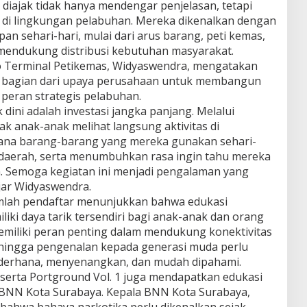
diajak tidak hanya mendengar penjelasan, tetapi
as di lingkungan pelabuhan. Mereka dikenalkan dengan
n sehari-hari, mulai dari arus barang, peti kemas,
endukung distribusi kebutuhan masyarakat.
do Terminal Petikemas, Widyaswendra, mengatakan
bagian dari upaya perusahaan untuk membangun
 peran strategis pelabuhan.
ini adalah investasi jangka panjang. Melalui
k anak-anak melihat langsung aktivitas di
na barang-barang yang mereka gunakan sehari-
 daerah, serta menumbuhkan rasa ingin tahu mereka
. Semoga kegiatan ini menjadi pengalaman yang
jar Widyaswendra.
mlah pendaftar menunjukkan bahwa edukasi
ki daya tarik tersendiri bagi anak-anak dan orang
miliki peran penting dalam mendukung konektivitas
hingga pengenalan kepada generasi muda perlu
ederhana, menyenangkan, dan mudah dipahami.
serta Portground Vol. 1 juga mendapatkan edukasi
 BNN Kota Surabaya. Kepala BNN Kota Surabaya,
bahwa bahaya narkotika perlu dikenalkan sejak