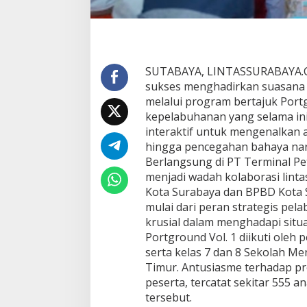
1
A
j
a
k
SUTABAYA, LINTASSURABAYA.CO
A
n
sukses menghadirkan suasana b
a
melalui program bertajuk Portgr
k
kepelabuhanan yang selama ini
M
interaktif untuk mengenalkan a
e
hingga pencegahan bahaya nark
n
g
Berlangsung di PT Terminal Pe
e
menjadi wadah kolaborasi lint
n
Kota Surabaya dan BPBD Kota
a
mulai dari peran strategis pe
l
L
krusial dalam menghadapi situa
o
Portground Vol. 1 diikuti oleh 
g
serta kelas 7 dan 8 Sekolah Me
i
Timur. Antusiasme terhadap pro
s
peserta, tercatat sekitar 555 
t
i
tersebut.
k