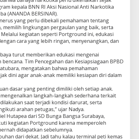
ram kepala BNN RI Aksi Nasional Anti Narkotika
koba (ANANDA BERSINAR).
enerus yang perlu dibekali pemahaman tentang
 memilih lingkungan pergaulan yang baik, serta
 Melalui kegiatan seperti Portground ini, edukasi
engan cara yang lebih ringan, menyenangkan, dan
abaya turut memberikan edukasi mengenai
n bencana. Tim Pencegahan dan Kesiapsiagaan BPBD
Batubara, mengatakan bahwa pemahaman
ak dini agar anak-anak memiliki kesiapan diri dalam
n dasar yang penting dimiliki oleh setiap anak.
in mengenalkan langkah-langkah sederhana terkait
ilakukan saat terjadi kondisi darurat, serta
gikuti arahan petugas,” ujar Nadya.
kiel Hutapea dari SD Bunga Bangsa Surabaya,
uti kegiatan Portground karena memperoleh
ernah didapatkan sebelumnya.
uhan dari dekat. Jadi tahu kalau terminal peti kemas