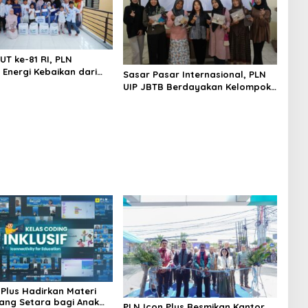
UT ke-81 RI, PLN
 Energi Kebaikan dari
Sasar Pasar Internasional, PLN
so hingga Kepulauan
UIP JBTB Berdayakan Kelompok
Wanita Boyolali
 Plus Hadirkan Materi
ang Setara bagi Anak
PLN Icon Plus Resmikan Kantor