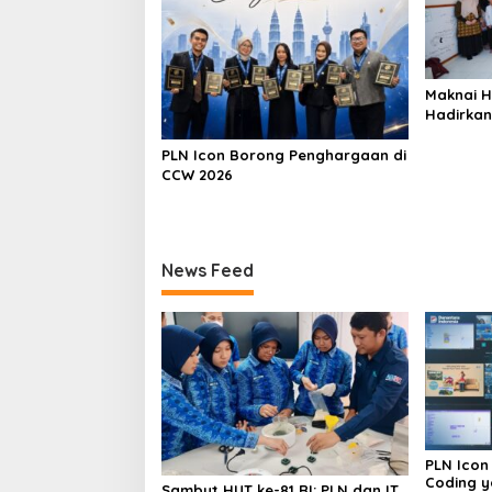
Maknai H
Hadirkan
Bondowo
Kangean
PLN Icon Borong Penghargaan di
CCW 2026
News Feed
PLN Icon
Coding y
Sambut HUT ke-81 RI: PLN dan IT