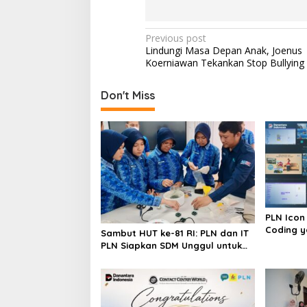
P
Previous post
Lindungi Masa Depan Anak, Joenus
o
Koerniawan Tekankan Stop Bullying
s
t
Don't Miss
n
a
v
i
g
a
PLN Icon
t
Coding y
Sambut HUT ke-81 RI: PLN dan IT
Autisme
PLN Siapkan SDM Unggul untuk
i
Transisi Energi
o
n