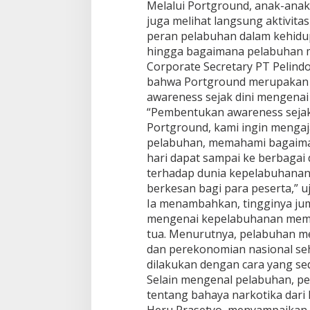
Melalui Portground, anak-anak 
d
juga melihat langsung aktivit
a
peran pelabuhan dalam kehidupa
n
K
hingga bagaimana pelabuhan m
e
Corporate Secretary PT Pelin
s
bahwa Portground merupakan 
e
awareness sejak dini mengenai
l
“Pembentukan awareness sejak d
a
m
Portground, kami ingin mengaja
a
pelabuhan, memahami bagaima
t
hari dapat sampai ke berbagai
a
terhadap dunia kepelabuhanan
n
berkesan bagi para peserta,” u
Ia menambahkan, tingginya ju
mengenai kepelabuhanan memili
tua. Menurutnya, pelabuhan me
dan perekonomian nasional se
dilakukan dengan cara yang s
Selain mengenal pelabuhan, pe
tentang bahaya narkotika dari
Heru Prasetyo, menyampaikan 