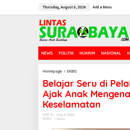
S
Add a Menu
k
Thursday, August 6, 2026
i
p
t
o
c
o
n
t
NEWS
POLITIK
HUKRIM
NASIONAL
K
e
n
t
Homepage
/
EKBIS
B
e
Belajar Seru di Pel
l
a
Ajak Anak Mengenal
j
a
Keselamatan
r
S
e
N4R To
July 6, 2026
r
EKBIS
1 Views
u
d