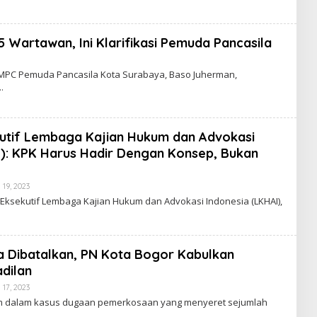
 Wartawan, Ini Klarifikasi Pemuda Pancasila
B
Y
 MPC Pemuda Pancasila Kota Surabaya, Baso Juherman,
kutif Lembaga Kajian Hukum dan Advokasi
I): KPK Harus Hadir Dengan Konsep, Bukan
19, 2023
B
Y
 Eksekutif Lembaga Kajian Hukum dan Advokasi Indonesia (LKHAI),
a Dibatalkan, PN Kota Bogor Kabulkan
adilan
17, 2023
B
Y
m dalam kasus dugaan pemerkosaan yang menyeret sejumlah