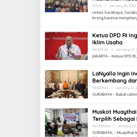
POLRI
|
January 30, 2023
Lintas Surabaya, Sura
brong karena menjela
Ketua DPD RI Ing
Iklim Usaha
NASIONAL
|
January 25, 
JAKARTA – Ketua DPD RI,
LaNyalla Ingin I
Berkembang dan 
NASIONAL
|
January 22, 
SURABAYA – Bakal calon
Muskot Muaythai
Terpilih Sebagai
OLAHRAGA
|
January 22,
SURABAYA, – Muaythai 