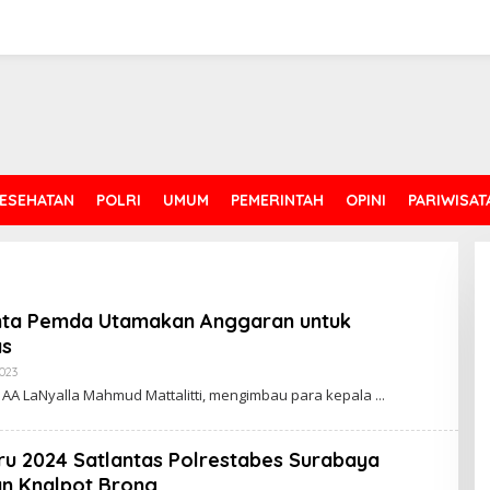
ESEHATAN
POLRI
UMUM
PEMERINTAH
OPINI
PARIWISAT
nta Pemda Utamakan Anggaran untuk
as
023
B
Y
, AA LaNyalla Mahmud Mattalitti, mengimbau para kepala
ru 2024 Satlantas Polrestabes Surabaya
n Knalpot Brong