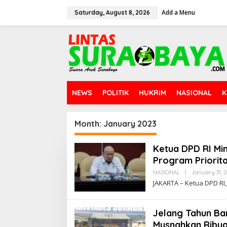
S
Add a Menu
k
Saturday, August 8, 2026
i
p
t
o
c
o
n
t
NEWS
POLITIK
HUKRIM
NASIONAL
K
e
n
t
Month:
January 2023
Ketua DPD RI Mi
Program Priorit
NASIONAL
|
January 31, 2
JAKARTA – Ketua DPD RI
Jelang Tahun Ba
Musnahkan Ribua