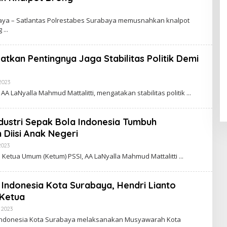
B
Y
baya – Satlantas Polrestabes Surabaya memusnahkan knalpot
ng
atkan Pentingnya Jaga Stabilitas Politik Demi
2023
B
Y
 AA LaNyalla Mahmud Mattalitti, mengatakan stabilitas politik
ndustri Sepak Bola Indonesia Tumbuh
Diisi Anak Negeri
2023
B
Y
 Ketua Umum (Ketum) PSSI, AA LaNyalla Mahmud Mattalitti
 Indonesia Kota Surabaya, Hendri Lianto
 Ketua
 2023
B
Y
Indonesia Kota Surabaya melaksanakan Musyawarah Kota