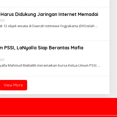
Harus Didukung Jaringan Internet Memadai
2023
B
Y
12 objek wisata di Daerah Istimewa Yogyakarta (DIY) telah
 PSSI, LaNyalla Siap Berantas Mafia
023
B
Y
yalla Mahmud Mattalitti meramaikan bursa Ketua Umum PSSI.
View More