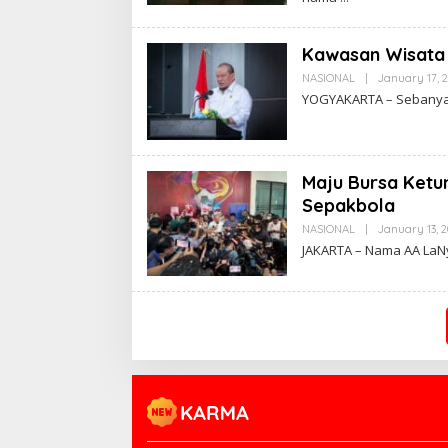
Kawasan Wisata 
NASIONAL
|
January 17, 
YOGYAKARTA – Sebanyak 
Maju Bursa Ketum
Sepakbola
NASIONAL
|
January 13, 2
JAKARTA – Nama AA LaN