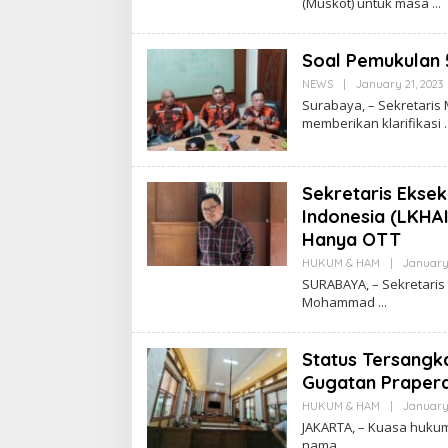
(Muskot) untuk masa
Soal Pemukulan 5
NEWS
|
January 21, 2023
Surabaya, – Sekretaris
memberikan klarifikasi
Sekretaris Ekse
Indonesia (LKHA
Hanya OTT
HUKUM & HAM
|
January 
SURABAYA, – Sekretaris
Mohammad
Status Tersangk
Gugatan Praper
HUKUM & HAM
|
January 
JAKARTA, – Kuasa huku
nama