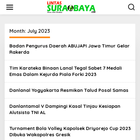
S
k
i
p
t
o
Month:
July 2023
c
o
Badan Pengurus Daerah ABUJAPI Jawa Timur Gelar
n
Rakerda
t
e
n
Tim Karateka Binaan Lanal Tegal Sabet 7 Medali
t
Emas Dalam Kejurda Piala Forki 2023
Danlanal Yogyakarta Resmikan Talud Posal Samas
Danlantamal V Dampingi Kasal Tinjau Kesiapan
Alutsista TNI AL
Turnament Bola Volley Kapolsek Driyorejo Cup 2023
Dibuka Wakapolres Gresik