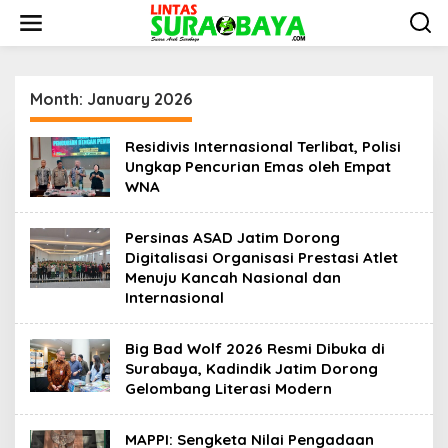
S
k
i
p
t
o
Month:
January 2026
c
o
Residivis Internasional Terlibat, Polisi
n
Ungkap Pencurian Emas oleh Empat
t
WNA
e
n
t
Persinas ASAD Jatim Dorong
Digitalisasi Organisasi Prestasi Atlet
Menuju Kancah Nasional dan
Internasional
Big Bad Wolf 2026 Resmi Dibuka di
Surabaya, Kadindik Jatim Dorong
Gelombang Literasi Modern
MAPPI: Sengketa Nilai Pengadaan