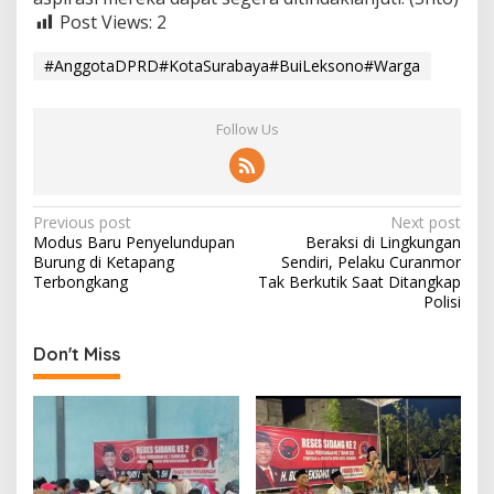
Post Views:
2
#AnggotaDPRD#KotaSurabaya#BuiLeksono#Warga
Follow Us
P
Previous post
Next post
Modus Baru Penyelundupan
Beraksi di Lingkungan
o
Burung di Ketapang
Sendiri, Pelaku Curanmor
s
Terbongkang
Tak Berkutik Saat Ditangkap
Polisi
t
n
Don't Miss
a
v
i
g