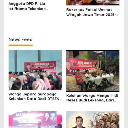
Anggota DPD RI Lia
Istifhama Tekankan
Rakernas Partai Ummat
Penguatan Pancasila dan
Wilayah Jawa Timur 2025-
Bhinneka Tunggal Ika di
2026, Bangun Soliditas dan
Tengah Keberagaman
Strategi Menuju
Bangsa
Kemenangan Pemilu 2029
News Feed
Warga Jepara Surabaya
Keluhan Warga Mengalir di
Keluhkan Data Desil DTSEN
Reses Budi Leksono, Dari
Tak Tepat Sasaran Saat
Jalan Rusak hingga BPJS
Reses Budi Leksono