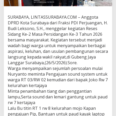
m
U
s
SURABAYA, LINTASSURABAYA.COM – Anggota
u
l
DPRD Kota Surabaya dari Fraksi PDI Perjuangan, H.
a
Budi Leksono, S.H., menggelar kegiatan Reses
n
Sidang Ke-2 Masa Persidangan Ke-3 Tahun 2026
P
bersama masyarakat. Kegiatan tersebut menjadi
e
m
wadah bagi warga untuk menyampaikan berbagai
b
aspirasi, keluhan, dan usulan pembangunan secara
a
langsung kepada wakil rakyat,di Gubeng Jaya
n
Langgar Surabaya,(26/5/2026).Sore.
g
Warga menyampaikan sejumlah persoalan mulai
u
n
Nuryanto meminta Pengajuan sound system untuk
a
warga RT 03/RW 02 kemudian dari bapak Joko Rw 7
n
kelurahan kertajaya
D
Minta penambahan tiang dan penggantian
i
r
lampu,Serta sound dan lemari gantung untuk paud
e
rw 7 kertajaya
s
Lalu Bu titin RT 1 rw 8 kelurahan mojo Kapan
e
pengajuan Pip, Bantuan untuk paud kayak laptop
s