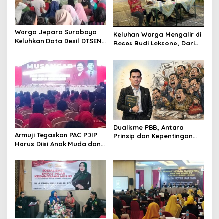
a
t
i
Warga Jepara Surabaya
Keluhan Warga Mengalir di
Keluhkan Data Desil DTSEN
o
Reses Budi Leksono, Dari
Tak Tepat Sasaran Saat
Jalan Rusak hingga BPJS
n
Reses Budi Leksono
Dualisme PBB, Antara
Armuji Tegaskan PAC PDIP
Prinsip dan Kepentingan
Harus Diisi Anak Muda dan
Darah
Dekat dengan Rakyat