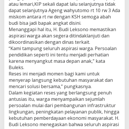
atau lemari,KIP sekali dapat lalu selanjutnya tidak
B
u
dapat selanjutnya Ageng wahyutomo rt 10 rw 3 Ada
l
miskom antara rt rw dengan KSH semoga abah
e
budi bisa jadi bapak angkat disini.
k
Menanggapi hal itu, H. Budi Leksono memastikan
s
aspirasi warga akan segera ditindaklanjuti dan
dikoordinasikan dengan dinas terkait.
“Kami tampung seluruh aspirasi warga. Persoalan
pendidikan seperti ini tentu menjadi perhatian
karena menyangkut masa depan anak,” kata
Buleks.
Reses ini menjadi momen bagi kami untuk
menyerap langsung kebutuhan masyarakat dan
mencari solusi bersama,” pungkasnya.
Dalam kegiatan reses yang berlangsung penuh
antusias itu, warga menyampaikan sejumlah
persoalan mulai dari pembangunan infrastruktur
lingkungan, peningkatan pelayanan publik, hingga
kebutuhan pemberdayaan ekonomi masyarakat. H.
Budi Leksono menegaskan bahwa seluruh aspirasi