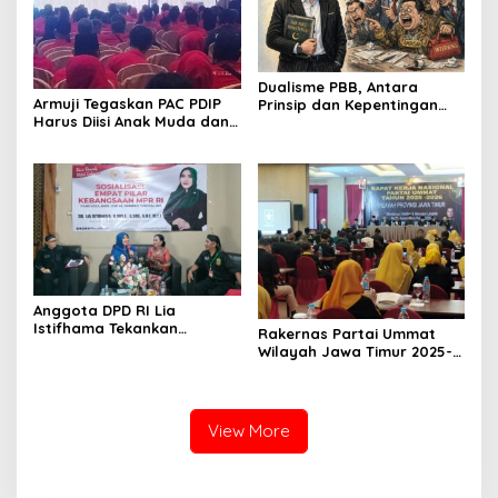
Dualisme PBB, Antara
Armuji Tegaskan PAC PDIP
Prinsip dan Kepentingan
Harus Diisi Anak Muda dan
Darah
Dekat dengan Rakyat
Anggota DPD RI Lia
Istifhama Tekankan
Rakernas Partai Ummat
Penguatan Pancasila dan
Wilayah Jawa Timur 2025-
Bhinneka Tunggal Ika di
2026, Bangun Soliditas dan
Tengah Keberagaman
Strategi Menuju
Bangsa
Kemenangan Pemilu 2029
View More