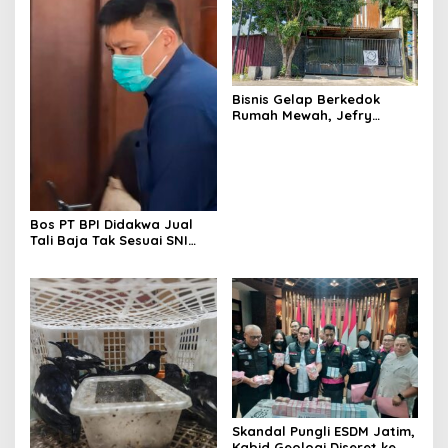
Bisnis Gelap Berkedok
Rumah Mewah, Jefry
Terdakwa Kosmetik Ilegal
Tetap Melenggang Bebas
Bos PT BPI Didakwa Jual
Tali Baja Tak Sesuai SNI
Tanpa Rompi Tahanan
Skandal Pungli ESDM Jatim,
Kabid Geologi Diseret ke