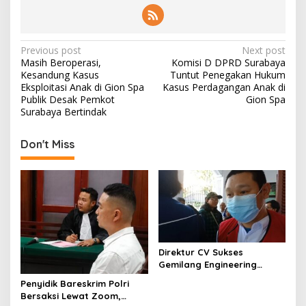
P
Previous post
Next post
Masih Beroperasi,
Komisi D DPRD Surabaya
o
Kesandung Kasus
Tuntut Penegakan Hukum
s
Eksploitasi Anak di Gion Spa
Kasus Perdagangan Anak di
Publik Desak Pemkot
Gion Spa
t
Surabaya Bertindak
n
Don't Miss
a
v
i
g
a
t
Direktur CV Sukses
i
Gemilang Engineering
Sugianto Dituntut 2 Tahun 8
o
Penyidik Bareskrim Polri
Bulan Kasus Penipuan
Bersaksi Lewat Zoom,
n
Rp440 Juta