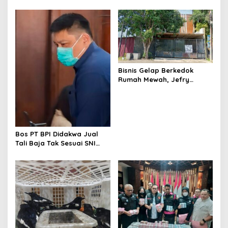
Sidang Lanjutan Kosmetik
Ilegal Terdakwa Jefry
Bisnis Gelap Berkedok
Rumah Mewah, Jefry
Terdakwa Kosmetik Ilegal
Tetap Melenggang Bebas
Bos PT BPI Didakwa Jual
Tali Baja Tak Sesuai SNI
Tanpa Rompi Tahanan