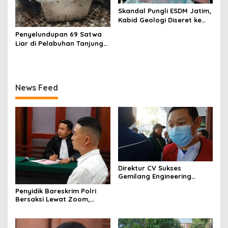
Skandal Pungli ESDM Jatim,
Kabid Geologi Diseret ke
Rutan
Penyelundupan 69 Satwa
Liar di Pelabuhan Tanjung
Perak Digagalkan
Karantina Jatim
News Feed
Direktur CV Sukses
Gemilang Engineering
Sugianto Dituntut 2 Tahun 8
Penyidik Bareskrim Polri
Bulan Kasus Penipuan
Bersaksi Lewat Zoom,
Rp440 Juta
Sidang Lanjutan Kosmetik
Ilegal Terdakwa Jefry