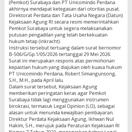
(Pemkot) Surabaya dan PT Unicomindo Perdana
L
akhirnya mendapat ketegasan dari otoritas pusat.
u
n
Direktorat Perdata dan Tata Usaha Negara (Datun)
a
Kejaksaan Agung RI secara resmi memerintahkan
s
Pemkot Surabaya untuk segera melaksanakan
i
putusan pengadilan yang telah berkekuatan
K
hukum tetap (inkracht).
e
w
Instruksi tersebut tertuang dalam surat bernomor
a
B-506/G/Gp.1/05/2026 tertanggal 29 Mei 2026.
j
Surat ini merupakan respons atas permohonan
i
kepastian hukum yang diajukan oleh kuasa hukum
b
a
PT Unicomindo Perdana, Robert Simangunsong,
n
S.H., M.H., pada April lalu.
R
Dalam surat tersebut, Kejaksaan Agung
p
memberikan peringatan keras agar Pemkot
1
Surabaya tidak lagi menggunakan instrumen
0
4
birokrasi, termasuk Legal Opinion (LO), sebagai
M
alasan untuk menunda kewajiban pembayaran.
i
Direktur Perdata Kejaksaan Agung, Ikhwan Nul
l
Hakim, S.H., merujuk pada Peraturan Kejaksaan RI
i
a