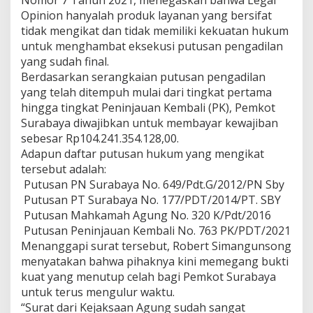
Nomor 7 Tahun 2021, menegaskan bahwa Legal
r
Opinion hanyalah produk layanan yang bersifat
k
tidak mengikat dan tidak memiliki kekuatan hukum
e
untuk menghambat eksekusi putusan pengadilan
p
yang sudah final.
a
d
Berdasarkan serangkaian putusan pengadilan
a
yang telah ditempuh mulai dari tingkat pertama
P
hingga tingkat Peninjauan Kembali (PK), Pemkot
T
Surabaya diwajibkan untuk membayar kewajiban
U
n
sebesar Rp104.241.354.128,00.
i
Adapun daftar putusan hukum yang mengikat
c
tersebut adalah:
o
Putusan PN Surabaya No. 649/Pdt.G/2012/PN Sby
m
Putusan PT Surabaya No. 177/PDT/2014/PT. SBY
i
n
Putusan Mahkamah Agung No. 320 K/Pdt/2016
d
Putusan Peninjauan Kembali No. 763 PK/PDT/2021
o
Menanggapi surat tersebut, Robert Simangunsong
menyatakan bahwa pihaknya kini memegang bukti
kuat yang menutup celah bagi Pemkot Surabaya
untuk terus mengulur waktu.
“Surat dari Kejaksaan Agung sudah sangat