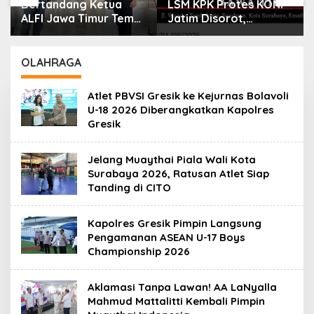
Bertandang Ketua
LSM KPK Protes KONI
ALFI Jawa Timur Temui
Jatim Disorot,
Dirut TPS Surabaya
Dituding Tanpa Bukti
Baru Perkuat
Konsolidasi
OLAHRAGA
Peningkatan Layanan
Atlet PBVSI Gresik ke Kejurnas Bolavoli
U-18 2026 Diberangkatkan Kapolres
Gresik
Jelang Muaythai Piala Wali Kota
Surabaya 2026, Ratusan Atlet Siap
Tanding di CITO
Kapolres Gresik Pimpin Langsung
Pengamanan ASEAN U-17 Boys
Championship 2026
Aklamasi Tanpa Lawan! AA LaNyalla
Mahmud Mattalitti Kembali Pimpin