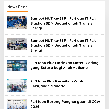
Pelanggan Baru
Baru Perkuat
Gunakan Home
Konsolidasi
News Feed
Charging Services PLN
Peningkatan Layanan
L
Sambut HUT ke-81 RI: PLN dan IT PLN
i
Siapkan SDM Unggul untuk Transisi
n
Energi
t
a
s
Sambut HUT ke-81 RI: PLN dan IT PLN
S
u
Siapkan SDM Unggul untuk Transisi
r
Energi
a
b
a
PLN Icon Plus Hadirkan Materi Coding
y
yang Setara bagi Anak Autisme
a
PLN Icon Plus Resmikan Kantor
Pelayanan Manado
PLN Icon Borong Penghargaan di CCW
2026