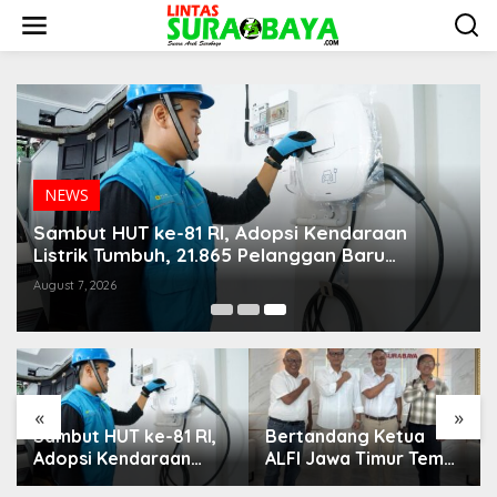
S
k
i
p
t
o
c
o
n
t
NEWS
e
n
Sambut HUT ke-81 RI, Adopsi Kendaraan
t
Listrik Tumbuh, 21.865 Pelanggan Baru
Gunakan Home Charging Services PLN
August 7, 2026
«
»
Sambut HUT ke-81 RI,
Bertandang Ketua
Adopsi Kendaraan
ALFI Jawa Timur Temui
Listrik Tumbuh, 21.865
Dirut TPS Surabaya