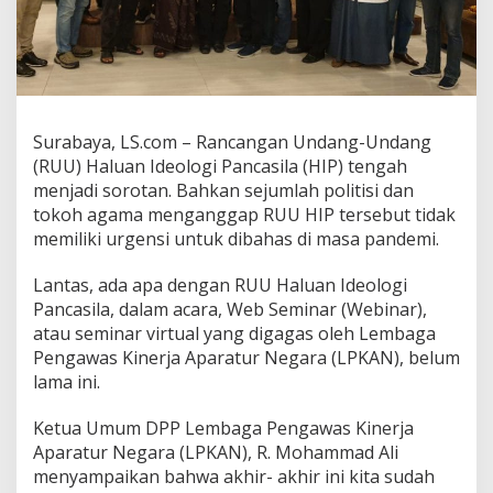
n
I
d
e
o
l
o
Surabaya, LS.com – Rancangan Undang-Undang
g
(RUU) Haluan Ideologi Pancasila (HIP) tengah
i
menjadi sorotan. Bahkan sejumlah politisi dan
P
a
tokoh agama menganggap RUU HIP tersebut tidak
n
memiliki urgensi untuk dibahas di masa pandemi.
c
a
Lantas, ada apa dengan RUU Haluan Ideologi
s
Pancasila, dalam acara, Web Seminar (Webinar),
i
l
atau seminar virtual yang digagas oleh Lembaga
a
Pengawas Kinerja Aparatur Negara (LPKAN), belum
,
lama ini.
T
e
Ketua Umum DPP Lembaga Pengawas Kinerja
m
a
Aparatur Negara (LPKAN), R. Mohammad Ali
W
menyampaikan bahwa akhir- akhir ini kita sudah
e