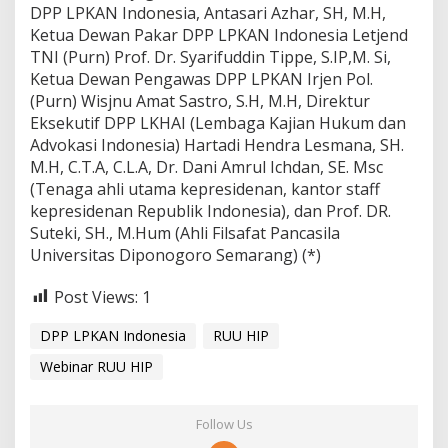
DPP LPKAN Indonesia, Antasari Azhar, SH, M.H,
Ketua Dewan Pakar DPP LPKAN Indonesia Letjend
TNI (Purn) Prof. Dr. Syarifuddin Tippe, S.IP,M. Si,
Ketua Dewan Pengawas DPP LPKAN Irjen Pol.
(Purn) Wisjnu Amat Sastro, S.H, M.H, Direktur
Eksekutif DPP LKHAI (Lembaga Kajian Hukum dan
Advokasi Indonesia) Hartadi Hendra Lesmana, SH.
M.H, C.T.A, C.L.A, Dr. Dani Amrul Ichdan, SE. Msc
(Tenaga ahli utama kepresidenan, kantor staff
kepresidenan Republik Indonesia), dan Prof. DR.
Suteki, SH., M.Hum (Ahli Filsafat Pancasila
Universitas Diponogoro Semarang) (*)
Post Views:
1
DPP LPKAN Indonesia
RUU HIP
Webinar RUU HIP
Follow Us