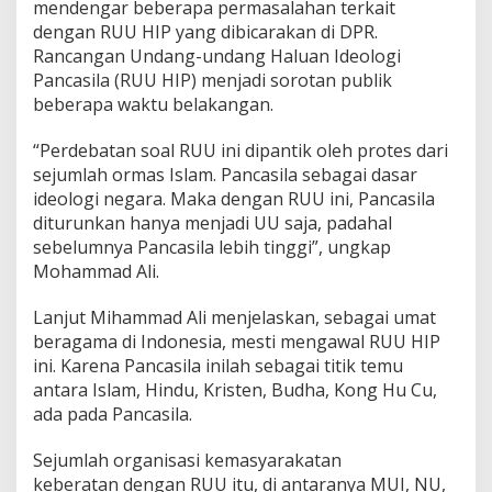
mendengar beberapa permasalahan terkait
b
dengan RUU HIP yang dibicarakan di DPR.
i
Rancangan Undang-undang Haluan Ideologi
n
a
Pancasila (RUU HIP) menjadi sorotan publik
r
beberapa waktu belakangan.
L
P
“Perdebatan soal RUU ini dipantik oleh protes dari
K
sejumlah ormas Islam. Pancasila sebagai dasar
A
N
ideologi negara. Maka dengan RUU ini, Pancasila
I
diturunkan hanya menjadi UU saja, padahal
n
sebelumnya Pancasila lebih tinggi”, ungkap
d
Mohammad Ali.
o
n
e
Lanjut Mihammad Ali menjelaskan, sebagai umat
s
beragama di Indonesia, mesti mengawal RUU HIP
i
ini. Karena Pancasila inilah sebagai titik temu
a
antara Islam, Hindu, Kristen, Budha, Kong Hu Cu,
ada pada Pancasila.
Sejumlah organisasi kemasyarakatan
keberatan dengan RUU itu, di antaranya MUI, NU,