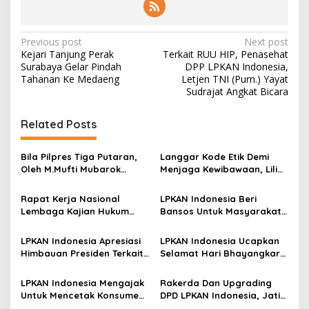
P
Previous post
Next post
Kejari Tanjung Perak
Terkait RUU HIP, Penasehat
o
Surabaya Gelar Pindah
DPP LPKAN Indonesia,
s
Tahanan Ke Medaeng
Letjen TNI (Purn.) Yayat
Sudrajat Angkat Bicara
t
n
Related Posts
a
v
Bila Pilpres Tiga Putaran,
Langgar Kode Etik Demi
Oleh M.Mufti Mubarok
Menjaga Kewibawaan, Lili
i
Ketua Dewan Pakar DPP
Pintauli Siregar Diminta
g
LPKAN INDONESIA
Mundur dari Jabatan
Rapat Kerja Nasional
LPKAN Indonesia Beri
Pimpinan KPK RI
Lembaga Kajian Hukum
Bansos Untuk Masyarakat
a
dan Adovkasi Indonesia
Terdampak Pandemi Covid-
t
(LKHAI) Menghasilkan
19 Saat PPKM Darurat
LPKAN Indonesia Apresiasi
LPKAN Indonesia Ucapkan
Kesepakatan Bersama
i
Himbauan Presiden Terkait
Selamat Hari Bhayangkara
Pusat Kajian Hukum dan
Pemberlakuan PPKM
Ke 75 Tahun
o
Advokasi Tanah (PUKAT)
Darurat
LPKAN Indonesia Mengajak
Rakerda Dan Upgrading
n
Untuk Mencetak Konsumen
DPD LPKAN Indonesia, Jatim
Yang Cerdas Dan Produsen
Hasilkan Progran Kerja