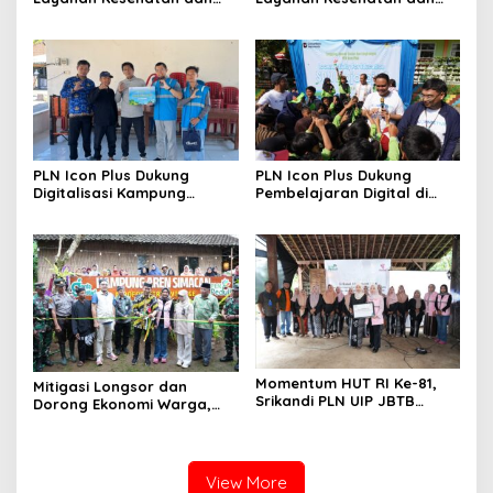
Bantuan Sosial bagi Lansia
Bantuan Sosial bagi Lansia
di Rumah Belas Kasih
PLN Icon Plus Dukung
PLN Icon Plus Dukung
Digitalisasi Kampung
Pembelajaran Digital di
Nelayan melalui Internet
SDN Mojorejo 01
Gratis di Desa Nelayan
Rajatama
Momentum HUT RI Ke-81,
Mitigasi Longsor dan
Srikandi PLN UIP JBTB
Dorong Ekonomi Warga,
Perkuat Ketangguhan
PLN UIP JBTB Salurkan
Perempuan
Bantuan Konservasi 4.000
Pohon Aren Genjah
View More