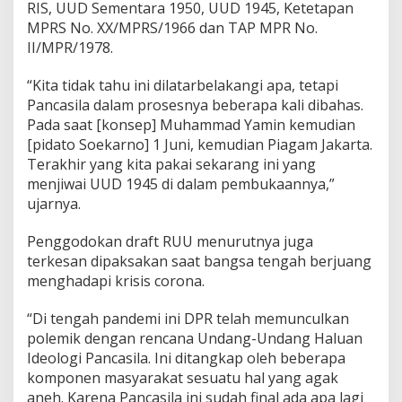
RIS, UUD Sementara 1950, UUD 1945, Ketetapan
MPRS No. XX/MPRS/1966 dan TAP MPR No.
II/MPR/1978.
“Kita tidak tahu ini dilatarbelakangi apa, tetapi
Pancasila dalam prosesnya beberapa kali dibahas.
Pada saat [konsep] Muhammad Yamin kemudian
[pidato Soekarno] 1 Juni, kemudian Piagam Jakarta.
Terakhir yang kita pakai sekarang ini yang
menjiwai UUD 1945 di dalam pembukaannya,”
ujarnya.
Penggodokan draft RUU menurutnya juga
terkesan dipaksakan saat bangsa tengah berjuang
menghadapi krisis corona.
“Di tengah pandemi ini DPR telah memunculkan
polemik dengan rencana Undang-Undang Haluan
Ideologi Pancasila. Ini ditangkap oleh beberapa
komponen masyarakat sesuatu hal yang agak
aneh. Karena Pancasila ini sudah final ada apa lagi