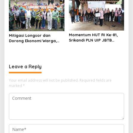
Rajatama
Momentum HUT RI Ke-81,
Mitigasi Longsor dan
Srikandi PLN UIP JBTB
Dorong Ekonomi Warga,
Perkuat Ketangguhan
PLN UIP JBTB Salurkan
Perempuan
Bantuan Konservasi 4.000
Pohon Aren Genjah
Leave a Reply
Your email address will not be published.
Required fields are
marked
*