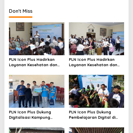
Yang Bertanggungjawab
Serta Rekomendasi
Don't Miss
PLN Icon Plus Hadirkan
PLN Icon Plus Hadirkan
Layanan Kesehatan dan
Layanan Kesehatan dan
Bantuan Sosial bagi Lansia
Bantuan Sosial bagi Lansia
di Rumah Belas Kasih
PLN Icon Plus Dukung
PLN Icon Plus Dukung
Digitalisasi Kampung
Pembelajaran Digital di
Nelayan melalui Internet
SDN Mojorejo 01
Gratis di Desa Nelayan