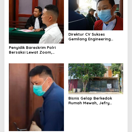
Direktur CV Sukses
Gemilang Engineering
Sugianto Dituntut 2 Tahun 8
Penyidik Bareskrim Polri
Bulan Kasus Penipuan
Bersaksi Lewat Zoom,
Rp440 Juta
Sidang Lanjutan Kosmetik
Ilegal Terdakwa Jefry
Bisnis Gelap Berkedok
Rumah Mewah, Jefry
Terdakwa Kosmetik Ilegal
Tetap Melenggang Bebas