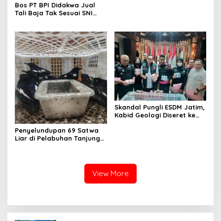
Bos PT BPI Didakwa Jual
Tali Baja Tak Sesuai SNI
Tanpa Rompi Tahanan
Skandal Pungli ESDM Jatim,
Kabid Geologi Diseret ke
Rutan
Penyelundupan 69 Satwa
Liar di Pelabuhan Tanjung
Perak Digagalkan
Karantina Jatim
View More