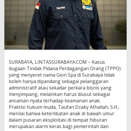
S
k
a
n
d
a
l
G
i
o
n
SURABAYA, LINTASSURABAYA.COM – Kasus
S
dugaan Tindak Pidana Perdagangan Orang (TPPO)
p
yang menyeret nama Gion Spa di Surabaya tidak
a
boleh hanya dipandang sebagai pelanggaran
A
administratif atau sekadar perkara bisnis yang
d
a
menyimpang, melainkan harus diusut sebagai
l
ancaman nyata terhadap keamanan anak.
a
Praktisi hukum muda, Taufan Dzaky Athallah, S.H.,
h
menilai bahwa keterlibatan anak di bawah umur
T
a
dalam pusaran eksploitasi di tempat hiburan
m
merupakan alarm keras bagi pemerintah dan
p