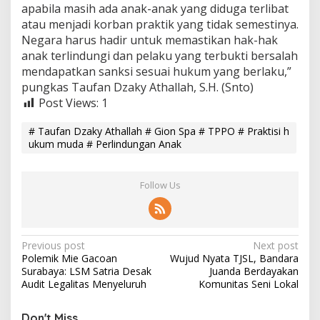
apabila masih ada anak-anak yang diduga terlibat
atau menjadi korban praktik yang tidak semestinya.
Negara harus hadir untuk memastikan hak-hak
anak terlindungi dan pelaku yang terbukti bersalah
mendapatkan sanksi sesuai hukum yang berlaku,”
pungkas Taufan Dzaky Athallah, S.H. (Snto)
Post Views:
1
# Taufan Dzaky Athallah # Gion Spa # TPPO # Praktisi h
ukum muda # Perlindungan Anak
Follow Us
P
Previous post
Next post
Polemik Mie Gacoan
Wujud Nyata TJSL, Bandara
o
Surabaya: LSM Satria Desak
Juanda Berdayakan
s
Audit Legalitas Menyeluruh
Komunitas Seni Lokal
t
Don't Miss