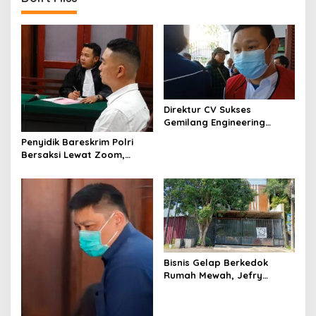
n
a
v
i
g
a
Direktur CV Sukses
t
Gemilang Engineering
Sugianto Dituntut 2 Tahun 8
i
Penyidik Bareskrim Polri
Bulan Kasus Penipuan
Bersaksi Lewat Zoom,
Rp440 Juta
o
Sidang Lanjutan Kosmetik
Ilegal Terdakwa Jefry
n
Bisnis Gelap Berkedok
Rumah Mewah, Jefry
Terdakwa Kosmetik Ilegal
Tetap Melenggang Bebas