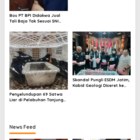
Bos PT BPI Didakwa Jual
Tali Baja Tak Sesuai SNI
Tanpa Rompi Tahanan
Skandal Pungli ESDM Jatim,
Kabid Geologi Diseret ke
Rutan
Penyelundupan 69 Satwa
Liar di Pelabuhan Tanjung
Perak Digagalkan
Karantina Jatim
News Feed