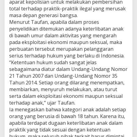
aparat kepolisian untuk melakukan pembersihan
a
total terhadap praktik-praktik ilegal yang merusak
r
masa depan generasi bangsa.
a
n
Menurut Taufan, apabila dalam proses
b
penyelidikan ditemukan adanya keterlibatan anak
a
di bawah umur dalam aktivitas yang mengarah
g
pada eksploitasi ekonomi maupun seksual, maka
i
P
perbuatan tersebut merupakan pelanggaran
e
serius terhadap hukum yang berlaku di Indonesia.
r
“Ketentuan hukum sudah sangat jelas
l
sebagaimana diatur dalam Undang-Undang Nomor
i
21 Tahun 2007 dan Undang-Undang Nomor 35
n
d
Tahun 2014. Setiap orang dilarang menempatkan,
u
membiarkan, menyuruh melakukan, atau turut
n
serta dalam eksploitasi ekonomi maupun seksual
g
terhadap anak,” ujar Taufan.
a
n
Ia menegaskan bahwa kategori anak adalah setiap
A
orang yang berusia di bawah 18 tahun. Karena itu,
n
apabila terdapat dugaan keterlibatan anak dalam
a
praktik yang tidak sesuai dengan ketentuan
k
hukum, maka seluruh pihak terkait harus dimintai